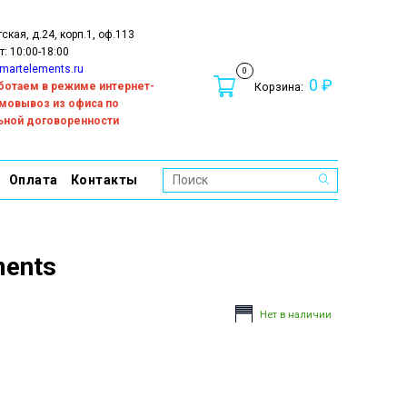
тская, д.24, корп.1, оф.113
т: 10:00-18:00
martelements.ru
0
0 ₽
работаем в режиме интернет-
Корзина:
амовывоз из офиса по
ьной договоренности
Оплата
Контакты
ments
Нет в наличии