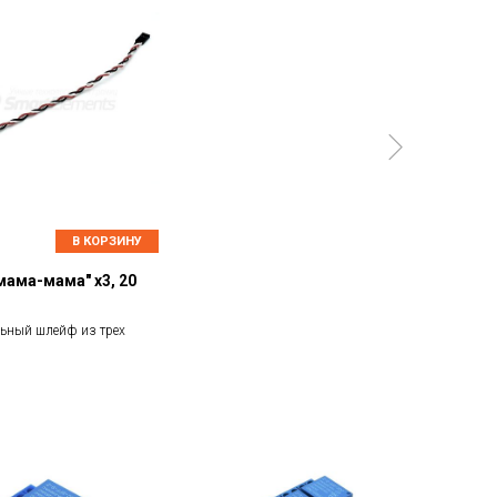
В КОРЗИНУ
ама-мама" х3, 20
ьный шлейф из трех