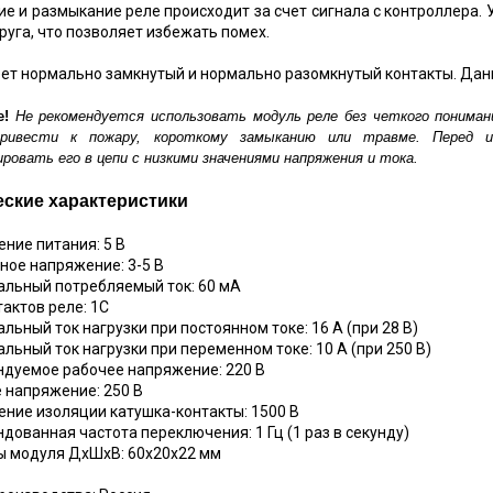
е и размыкание реле происходит за счет сигнала с контроллера
друга, что позволяет избежать помех.
ет нормально замкнутый и нормально разомкнутый контакты. Дан
е!
Не рекомендуется использовать модуль реле без четкого понима
ривести к пожару, короткому замыканию или травме. Перед ис
ровать его в цепи с низкими значениями напряжения и тока.
еские характеристики
ение питания: 5 В
ьное напряжение: 3-5 В
альный потребляемый ток: 60 мА
тактов реле: 1С
альный ток нагрузки при постоянном токе: 16 А (при 28 В)
альный ток нагрузки при переменном токе: 10 А (при 250 В)
ндуемое рабочее напряжение: 220 В
е напряжение: 250 В
ение изоляции катушка-контакты: 1500 В
ндованная частота переключения: 1 Гц (1 раз в секунду)
ы модуля ДхШхВ: 60х20х22 мм