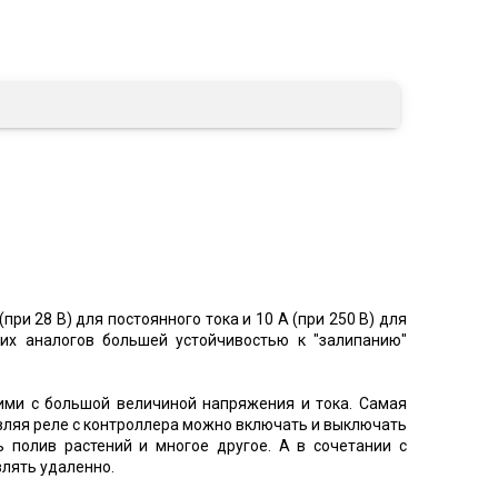
и 28 В) для постоянного тока и 10 А (при 250 В) для
ких аналогов большей устойчивостью к "залипанию"
ими с большой величиной напряжения и тока. Самая
авляя реле с контроллера можно включать и выключать
 полив растений и многое другое. А в сочетании с
влять удаленно.