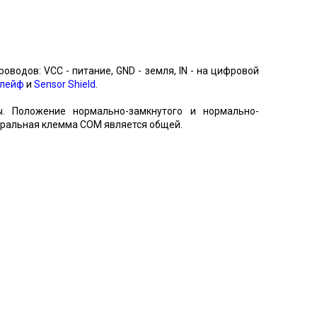
водов: VCC - питание, GND - земля, IN - на цифровой
шлейф
и
Sensor Shield
.
. Положение нормально-замкнутого и нормально-
нтральная клемма COM является общей.