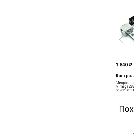
1 840 ₽
Контрол
Микроконт
ATmega328p
оригиналь
Пох