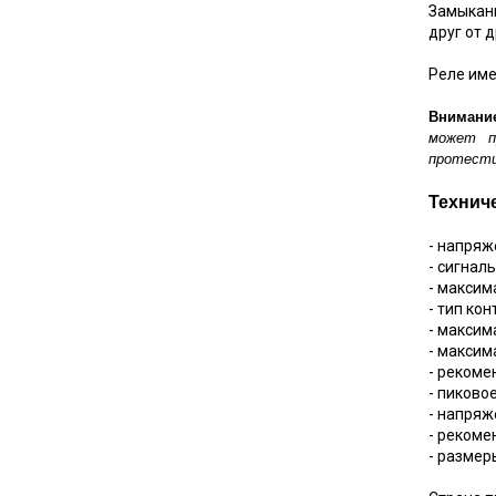
Замыкани
друг от 
Реле име
Внимани
может п
протести
Технич
- напряж
- сигнал
- максим
- тип кон
- максим
- максим
- рекоме
- пиково
- напряж
- рекоме
- размер