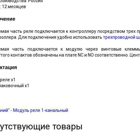
роизводства: Россия
: 12 месяцев
чение
мая часть реле подключается к контроллеру посредством трех про
роллера. Для подключения удобно использовать
трехпроводной 
емая часть подключается к модулю через винтовые клеммы
того контактов обозначены на плате NC и NO соответственно. Це
ктация
 реле х1
упаковочный х1
аний" - Модуль реле 1-канальный
утствующие товары