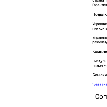
Страна п
Гарантия
Подклю
Управляе
пин конт
Управля
разомкну
Компле
- модуль
- пакет 
Ссылки
"База зн
Соп