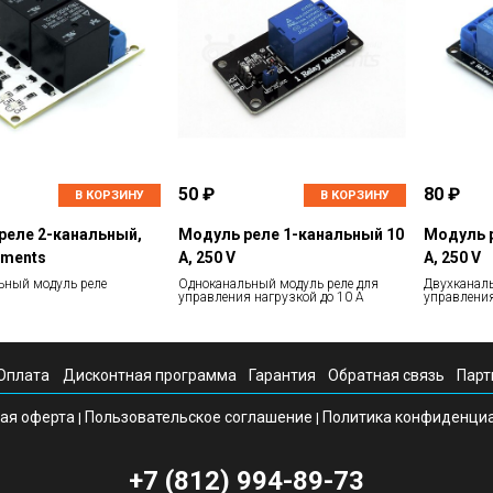
50 ₽
80 ₽
В КОРЗИНУ
В КОРЗИНУ
реле 2-канальный,
Модуль реле 1-канальный 10
Модуль р
ements
А, 250 V
А, 250 V
ьный модуль реле
Одноканальный модуль реле для
Двухканаль
управления нагрузкой до 10 А
управления
Оплата
Дисконтная программа
Гарантия
Обратная связь
Парт
ая оферта
Пользовательское соглашение
Политика конфиденци
|
|
+7 (812) 994-89-73