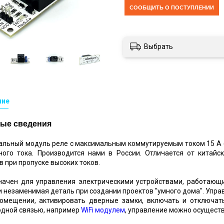
CООБЩИТЬ О ПОСТУПЛЕНИИ
Выбрать
ние
ые сведения
льный модуль реле с максимальным коммутируемым током 15 А (пр
ного тока. Производится нами в России. Отличается от китайс
в при пропуске высоких токов.
начен для управления электрическими устройствами, работающ
и незаменимая деталь при создании проектов "умного дома". Упр
помещении, активировать дверные замки, включать и отключать
одной связью, например
WiFi модулем
, управление можно осущест