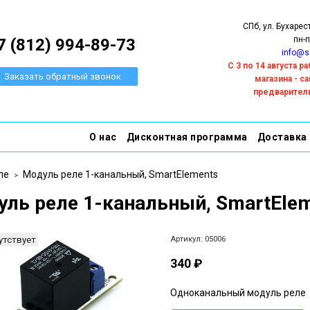
СПб, ул. Бухарес
пн-п
7 (812) 994-89-73
info@s
С 3 по 14 августа 
Заказать обратный звонок
магазина - с
предварител
О нас
Дисконтная программа
Доставка
ле
Модуль реле 1-канальный, SmartElements
ль реле 1-канальный, SmartEle
утствует
Артикул:
05006
340 ₽
Одноканальный модуль реле