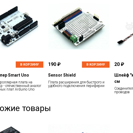
190 ₽
20 ₽
В КОРЗИНУ
В КОРЗИНУ
лер Smart Uno
Sensor Shield
Шлейф "м
см
роллерная плата на
Плата расширения для быстрого и
 - отечественный аналог
удобного подключения периферии
Соединител
ных плат Arduino Uno
проводов
ожие товары