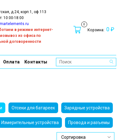
тская, д.24, корп.1, оф.113
т: 10:00-18:00
martelements.ru
0
0 ₽
работаем в режиме интернет-
Корзина:
амовывоз из офиса по
ьной договоренности
Оплата
Контакты
и
Отсеки для батареек
Зарядные устройства
Измерительные устройства
Провода и разъемы