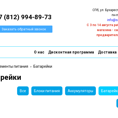
СПб, ул. Бухарес
пн-п
7 (812) 994-89-73
info@s
С 3 по 14 августа 
Заказать обратный звонок
магазина - с
предварител
О нас
Дисконтная программа
Доставка
ементы питания
Батарейки
арейки
Все
Блоки питания
Аккумуляторы
Батарейк