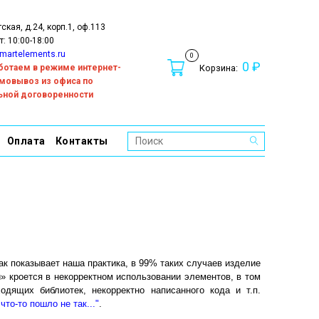
тская, д.24, корп.1, оф.113
т: 10:00-18:00
martelements.ru
0
0 ₽
работаем в режиме интернет-
Корзина:
амовывоз из офиса по
ьной договоренности
Оплата
Контакты
к показывает наша практика, в 99% таких случаев изделие
 кроется в некорректном использовании элементов, в том
одящих библиотек, некорректно написанного кода и т.п.
что-то пошло не так..."
.