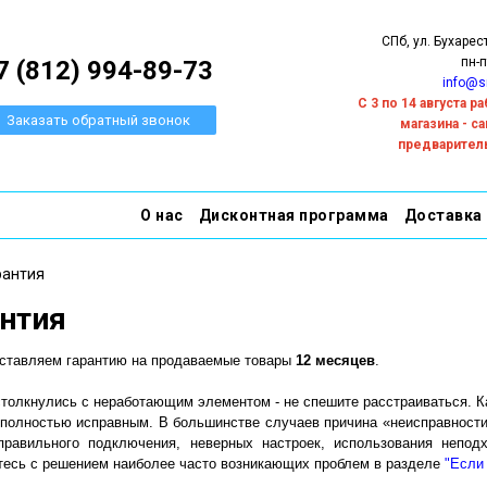
СПб, ул. Бухарес
пн-п
7 (812) 994-89-73
info@s
С 3 по 14 августа 
Заказать обратный звонок
магазина - с
предварител
О нас
Дисконтная программа
Доставка
рантия
нтия
ставляем гарантию на продаваемые товары
12 месяцев
.
толкнулись с неработающим элементом - не спешите расстраиваться. Ка
 полностью исправным. В большинстве случаев причина «неисправности»
правильного подключения, неверных настроек, использования неподх
тесь с решением наиболее часто возникающих проблем в разделе
"Если 