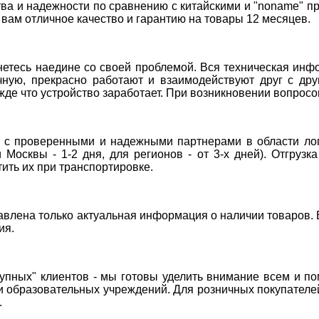
ества и надежности по сравнению с китайскими и "noname"
 вам отличное качество и гарантию на товары 12 месяцев.
анетесь наедине со своей проблемой. Вся техническая и
ную, прекрасно работают и взаимодействуют друг с дру
жде что устройство заработает. При возникновении вопросо
с проверенными и надежными партнерами в области логи
 Москвы - 1-2 дня, для регионов - от 3-х дней). Отгрузк
ить их при транспортировке.
авлена только актуальная информация о наличии товаров. В
ия.
крупных" клиентов - мы готовы уделить внимание всем и п
 образовательных учреждений. Для розничных покупателей
.