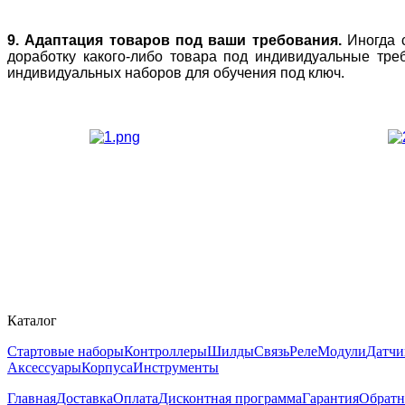
9. Адаптация товаров под ваши требования.
Иногда 
доработку какого-либо товара под индивидуальные тр
индивидуальных наборов для обучения под ключ.
Каталог
Стартовые наборы
Контроллеры
Шилды
Связь
Реле
Модули
Датчи
Аксессуары
Корпуса
Инструменты
Главная
Доставка
Оплата
Дисконтная программа
Гарантия
Обратн