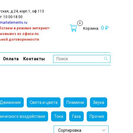
тская, д.24, корп.1, оф.113
т: 10:00-18:00
martelements.ru
0
0 ₽
работаем в режиме интернет-
Корзина:
амовывоз из офиса по
ьной договоренности
Оплата
Контакты
Движения
Света и цвета
Пламени
Звука
ического воздействия
Тока
Газа
Прочие