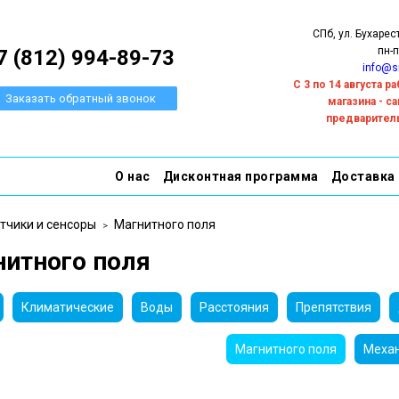
СПб, ул. Бухарес
пн-п
7 (812) 994-89-73
info@s
С 3 по 14 августа 
Заказать обратный звонок
магазина - с
предварител
О нас
Дисконтная программа
Доставка
тчики и сенсоры
Магнитного поля
нитного поля
Климатические
Воды
Расстояния
Препятствия
Магнитного поля
Механ