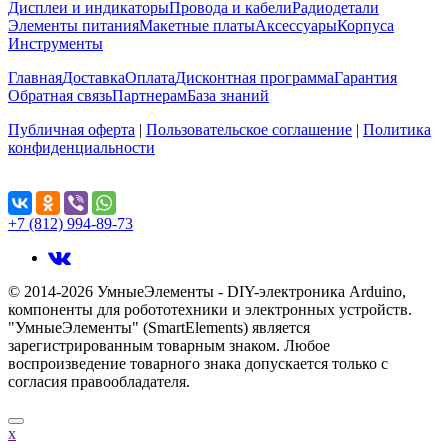
Дисплеи и индикаторы
Провода и кабели
Радиодетали
Элементы питания
Макетные платы
Аксессуары
Корпуса
Инструменты
Главная
Доставка
Оплата
Дисконтная программа
Гарантия
Обратная связь
Партнерам
База знаний
Публичная оферта
|
Пользовательское соглашение
|
Политика
конфиденциальности
Поделиться...
+7 (812) 994-89-73
© 2014-2026 УмныеЭлементы - DIY-электроника Arduino,
компоненты для робототехники и электронных устройств.
"УмныеЭлементы" (SmartElements) является
зарегистрированным товарным знаком. Любое
воспроизведение товарного знака допускается только с
согласия правообладателя.
x