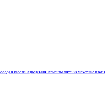
овода и кабели
Радиодетали
Элементы питания
Макетные платы