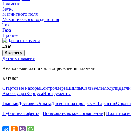
Пламени
Звука
Магнитного поля
Механического воздействия
Тока
Газа
Прочие
40 ₽
В корзину
Датчик пламени
Аналоговый датчик для определения пламени
Каталог
Стартовые наборы
Контроллеры
Шилды
Связь
Реле
Модули
Датчи
Аксессуары
Корпуса
Инструменты
Главная
Доставка
Оплата
Дисконтная программа
Гарантия
Обратн
Публичная оферта
|
Пользовательское соглашение
|
Политика к
Поделиться...