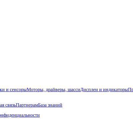
ки и сенсоры
Моторы, драйверы, шасси
Дисплеи и индикаторы
Пр
ая связь
Партнерам
База знаний
онфиденциальности