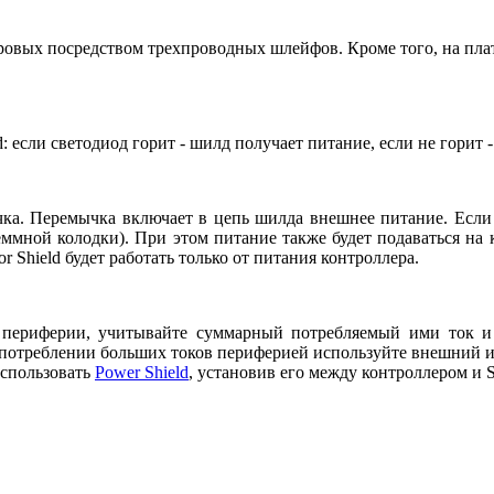
фровых посредством трехпроводных шлейфов. Кроме того, на п
: если светодиод горит - шилд получает питание, если не горит 
ка. Перемычка включает в цепь шилда внешнее питание. Если п
ммной колодки). При этом питание также будет подаваться на к
 Shield будет работать только от питания контроллера.
 периферии, учитывайте суммарный потребляемый ими ток и
При потреблении больших токов периферией используйте внешний
использовать
Power Shield
, установив его между контроллером и Se