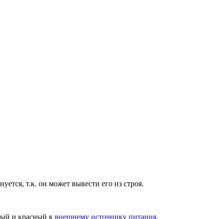
тся, т.к. он может вывести его из строя.
вый и красный к
внешнему источнику питания
.