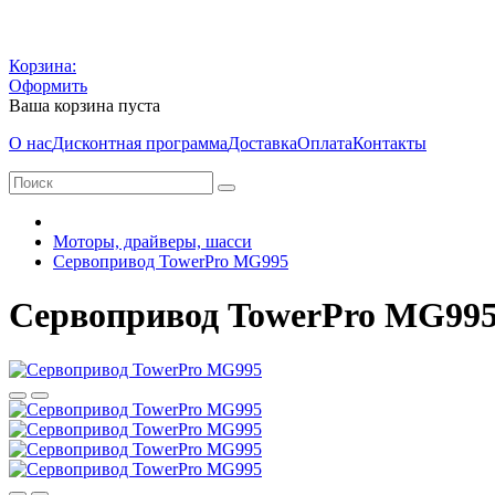
Корзина:
Оформить
Ваша корзина пуста
О нас
Дисконтная программа
Доставка
Оплата
Контакты
Моторы, драйверы, шасси
Сервопривод TowerPro MG995
Сервопривод TowerPro MG99