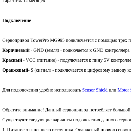
Гарантия: 12 месяцев
Подключение
Сервопривод TowerPro MG995 подключается с помощью трех п
Коричневый
- GND (земля) - подкючается к GND контроллера
Красный
- VCC (питание) - подулючается к пину 5V контролл
Оранжевый
- S (сигнал) - подключается к цифровому выводу к
Для подключения удобно использовать
Sensor Shield
или
Motor 
Обратите внимание! Данный сервопривод потребляет большой то
Существуют следующие варианты подключения данного серво
1. Питание от внешнего источника. Оранжевый провод сервоп