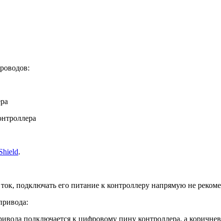
роводов:
ера
онтроллера
Shield
.
к, подключать его питание к контроллеру напрямую не рекоменуе
привода:
ривода подключается к цифровому пину контроллера, а коричне