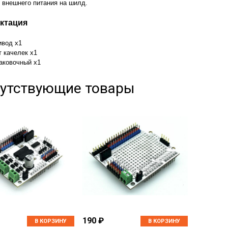
 внешнего питания на шилд.
ктация
ивод х1
т качелек х1
паковочный х1
утствующие товары
190 ₽
В КОРЗИНУ
В КОРЗИНУ