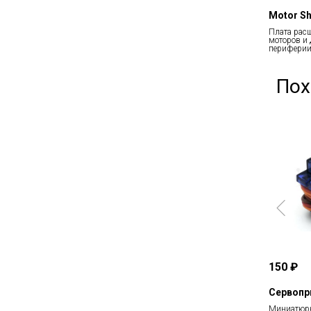
Motor Sh
Плата рас
моторов и
перифери
Пох
150 ₽
Сервопр
Миниатюрн