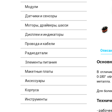
Модули
Датчики и сенсоры
Моторы, драйверы, шасси
Дисплеи и индикаторы
Провода и кабели
Описа
Радиодетали
Основн
Элементы питания
Макетные платы
В отличи
0-180° о
Аксессуары
металла.
Корпуса
Для боле
Инструменты
Технич
- рабоче