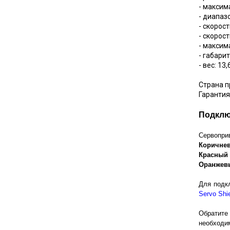
- максим
- диапаз
- скорост
- скорост
- максим
- габари
- вес: 13,
Страна п
Гарантия
Подклю
Сервопри
Коричне
Красный
Оранжев
Для подк
Servo Shi
Обратите
необходим