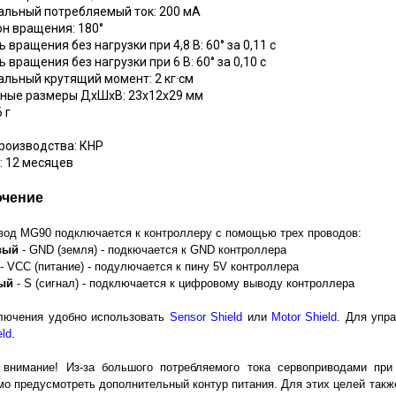
альный потребляемый ток: 200 мА
он вращения: 180°
ь вращения без нагрузки при 4,8 В: 60° за 0,11 с
ь вращения без нагрузки при 6 В: 60° за 0,10 с
альный крутящий момент: 2 кг·см
тные размеры ДхШхВ: 23х12х29 мм
6 г
роизводства: КНР
: 12 месяцев
чение
вод MG90 подключается к контроллеру с помощью трех проводов:
вый
- GND (земля) - подкючается к GND контроллера
- VCC (питание) - подулючается к пину 5V контроллера
ый
- S (сигнал) - подключается к цифровому выводу контроллера
лючения удобно использовать
Sensor Shield
или
Motor Shield
. Для упр
eld
.
 внимание! Из-за большого потребляемого тока сервоприводами пр
о предусмотреть дополнительный контур питания. Для этих целей такж