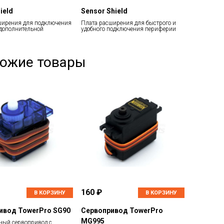
ield
Sensor Shield
ширения для подключения
Плата расширения для быстрого и
 дополнительной
удобного подключения периферии
и
ожие товары
160 ₽
В КОРЗИНУ
В КОРЗИНУ
ивод TowerPro SG90
Сервопривод TowerPro
MG995
ый сервопривод с