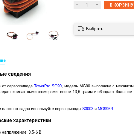
В КОРЗИНУ
Выбрать
ние
ые сведения
е от сервопривода
TowerPro SG90
, модель MG90 выполнена с механизм
бладает компактными размерами, весом 13,6 грамм и обладает больши
е сложных задач используйте сервоприводы
S3003
и
MG996R
.
еские характеристики
е напряжение: 3,5-6 В