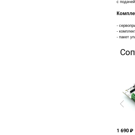
с подачей
Компле
- сервопр
- комплек
- пакет у
Соп
1 690 ₽