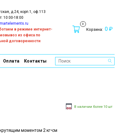
тская, д.24, корп.1, оф.113
т: 10:00-18:00
martelements.ru
0
0 ₽
работаем в режиме интернет-
Корзина:
амовывоз из офиса по
ьной договоренности
Оплата
Контакты
В наличии более 10 шт
крутящим моментом 2 кг•см