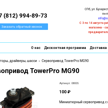
СПб, ул. Бухарес
пн-п
7 (812) 994-89-73
info@s
С 3 по 14 августа 
Заказать обратный звонок
магазина - с
предварител
О нас
Дисконтная программа
Доставка
торы, драйверы, шасси
Сервопривод TowerPro MG90
вопривод TowerPro MG90
Артикул:
08005
100 ₽
Миниатюрный сервопривод с 