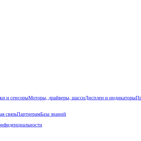
ки и сенсоры
Моторы, драйверы, шасси
Дисплеи и индикаторы
Пр
ая связь
Партнерам
База знаний
онфиденциальности