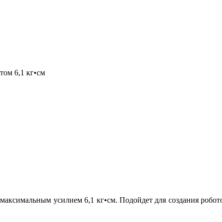
ом 6,1 кг•см
 максимальным усилием 6,1 кг•см. Подойдет для создания робо