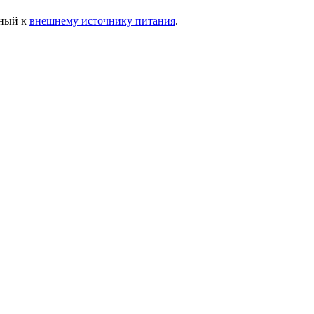
сный к
внешнему источнику питания
.