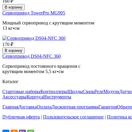
160 ₽
В корзину
Сервопривод TowerPro MG995
Мощный сервопривод с крутящим моментом
13 кг•см
170 ₽
В корзину
Сервопривод DS04-NFC 360
Сервопривод постоянного вращения с
крутящим моментом 5,5 кг•см
Каталог
Стартовые наборы
Контроллеры
Шилды
Связь
Реле
Модули
Датчи
Аксессуары
Корпуса
Инструменты
Главная
Доставка
Оплата
Дисконтная программа
Гарантия
Обратн
Публичная оферта
|
Пользовательское соглашение
|
Политика к
Поделиться...