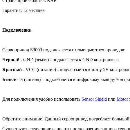
Страна производства: КНР
Гарантия: 12 месяцев
Подключение
Сервопривод S3003 подключается с помощью трех проводов:
Черный
- GND (земля) - подкючается к GND контроллера
Красный
- VCC (питание) - подулючается к пину 5V контролл
Белый
- S (сигнал) - подключается к цифровому выводу контр
Для подключения удобно использовать
Sensor Shield
или
Motor 
Обратите внимание! Данный сервопривод потребляет большой то
Существуют следующие варианты подключения данного серво