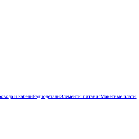
овода и кабели
Радиодетали
Элементы питания
Макетные платы