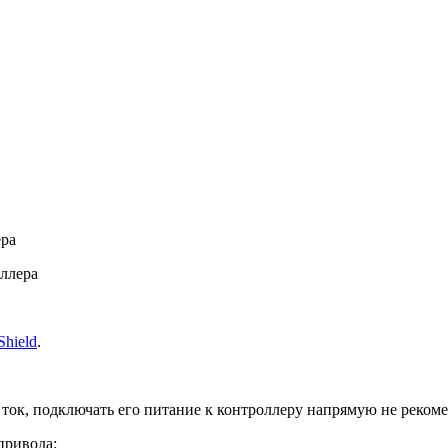
ера
оллера
Shield
.
к, подключать его питание к контроллеру напрямую не рекоменуе
привода: