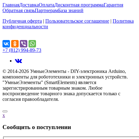
Главная
Доставка
Оплата
Дисконтная программа
Гарантия
Обратная связь
Партнерам
База знаний
Публичная оферта
|
Пользовательское соглашение
|
Политика
конфиденциальности
Поделиться...
+7 (812) 994-89-73
© 2014-2026 УмныеЭлементы - DIY-электроника Arduino,
компоненты для робототехники и электронных устройств.
"УмныеЭлементы" (SmartElements) является
зарегистрированным товарным знаком. Любое
воспроизведение товарного знака допускается только с
согласия правообладателя.
x
Cообщить о поступлении