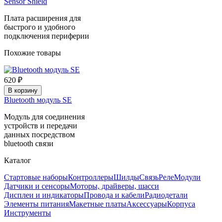
Sensor Shield
Плата расширения для
быстрого и удобного
подключения периферии
Похожие товары
620 ₽
В корзину
Bluetooth модуль SE
Модуль для соединения
устройств и передачи
данных посредством
bluetooth связи
Каталог
Стартовые наборы
Контроллеры
Шилды
Связь
Реле
Модули
Датчики и сенсоры
Моторы, драйверы, шасси
Дисплеи и индикаторы
Провода и кабели
Радиодетали
Элементы питания
Макетные платы
Аксессуары
Корпуса
Инструменты