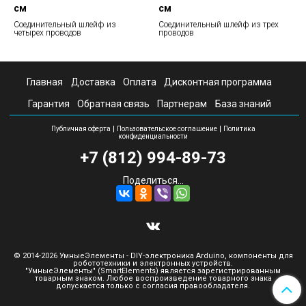
см
см
Соединительный шлейф из
Соединительный шлейф из трех
четырех проводов
проводов
Главная
Доставка
Оплата
Дисконтная программа
Гарантия
Обратная связь
Партнерам
База знаний
|
|
Публичная оферта
Пользовательское соглашение
Политика
конфиденциальности
+7 (812) 994-89-73
Поделиться...
© 2014-2026 УмныеЭлементы - DIY-электроника Arduino, компоненты для
робототехники и электронных устройств.
"УмныеЭлементы" (SmartElements) является зарегистрированным
товарным знаком. Любое воспроизведение товарного знака
допускается только с согласия правообладателя.