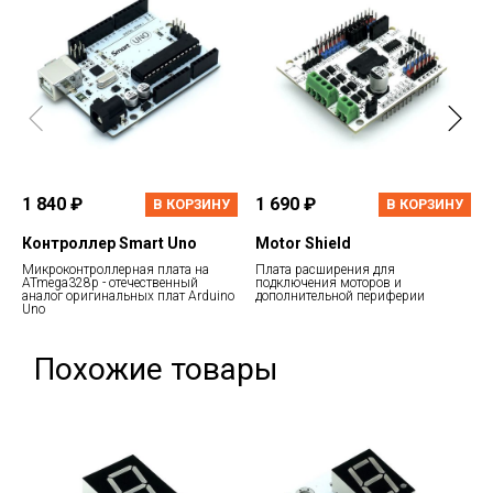
1 840 ₽
1 690 ₽
В КОРЗИНУ
В КОРЗИНУ
Контроллер Smart Uno
Motor Shield
Микроконтроллерная плата на
Плата расширения для
ATmega328p - отечественный
подключения моторов и
аналог оригинальных плат Arduino
дополнительной периферии
Uno
Похожие товары