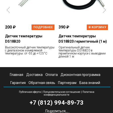
200 ₽
390 ₽
ПОДРОБНЕЕ
В КОРЗИНУ
Датчик температуры
Датчик температуры
DS18B20
DS18B20 герметичный (1 м)
Высокоточный датчик температуры
Оригинальный датчик
с диапазоном измеряемой
температуры DS18B20 в
температуры: от -55 до +125˚С
герметичном корпусе с выводами
длиной 1 м
Главная
Доставка
Оплата
Дисконтная программа
Гарантия
Обратная связь
Партнерам
База знаний
|
|
Публичная оферта
Пользовательское соглашение
Политика
конфиденциальности
+7 (812) 994-89-73
Поделиться...