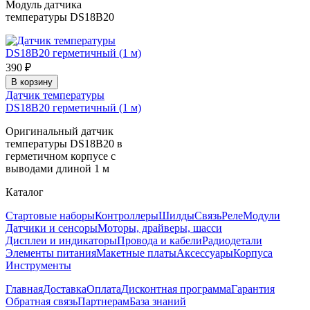
Модуль датчика
температуры DS18B20
390 ₽
В корзину
Датчик температуры
DS18B20 герметичный (1 м)
Оригинальный датчик
температуры DS18B20 в
герметичном корпусе с
выводами длиной 1 м
Каталог
Стартовые наборы
Контроллеры
Шилды
Связь
Реле
Модули
Датчики и сенсоры
Моторы, драйверы, шасси
Дисплеи и индикаторы
Провода и кабели
Радиодетали
Элементы питания
Макетные платы
Аксессуары
Корпуса
Инструменты
Главная
Доставка
Оплата
Дисконтная программа
Гарантия
Обратная связь
Партнерам
База знаний