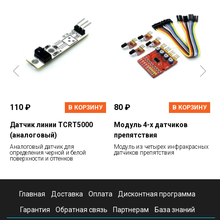
110 ₽
80 ₽
В КОРЗИНУ
В КОРЗИНУ
Датчик линии TCRT5000
Модуль 4-х датчиков
(аналоговый)
препятствия
Аналоговый датчик для
Модуль из четырех инфракрасных
определения черной и белой
датчиков препятствия
поверхности и оттенков
Главная
Доставка
Оплата
Дисконтная программа
Гарантия
Обратная связь
Партнерам
База знаний