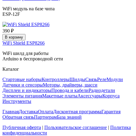
WiFi модуль на базе чипа
ESP-12F
390 ₽
В корзину
WiFi Shield ESP8266
WiFi шилд для работы
Arduino в беспроводной сети
Каталог
Стартовые наборы
Контроллеры
Шилды
Связь
Реле
Модули
Датчики и сенсоры
Моторы, драйверы, шасси
Дисплеи и индикаторы
Провода и кабели
Радиодетали
Элементы питания
Макетные платы
Аксессуары
Корпуса
Инструменты
Главная
Доставка
Оплата
Дисконтная программа
Гарантия
Обратная связь
Партнерам
База знаний
Публичная оферта
|
Пользовательское соглашение
|
Политика
конфиденциальности