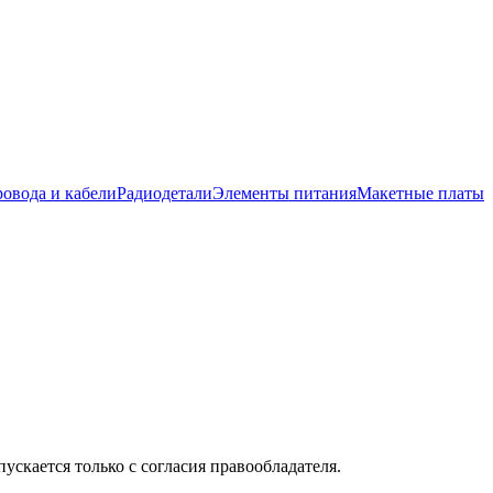
овода и кабели
Радиодетали
Элементы питания
Макетные платы
скается только с согласия правообладателя.