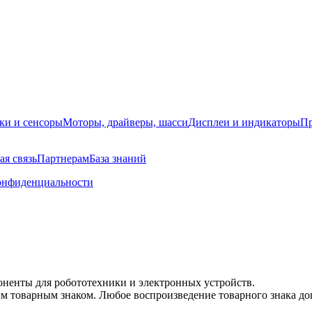
ки и сенсоры
Моторы, драйверы, шасси
Дисплеи и индикаторы
Пр
ая связь
Партнерам
База знаний
онфиденциальности
оненты для робототехники и электронных устройств.
 товарным знаком. Любое воспроизведение товарного знака допу