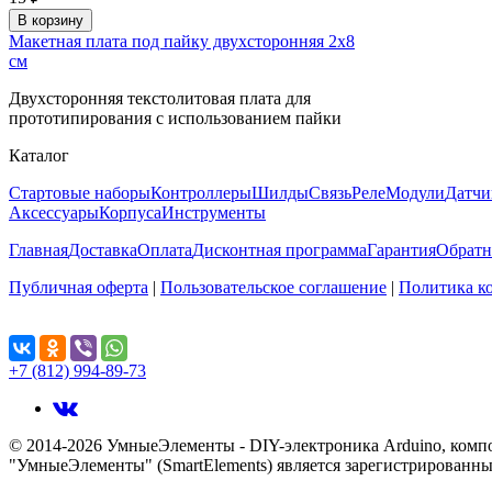
В корзину
Макетная плата под пайку двухсторонняя 2х8
см
Двухсторонняя текстолитовая плата для
прототипирования с использованием пайки
Каталог
Стартовые наборы
Контроллеры
Шилды
Связь
Реле
Модули
Датчи
Аксессуары
Корпуса
Инструменты
Главная
Доставка
Оплата
Дисконтная программа
Гарантия
Обратн
Публичная оферта
|
Пользовательское соглашение
|
Политика к
Поделиться...
+7 (812) 994-89-73
© 2014-2026 УмныеЭлементы - DIY-электроника Arduino, комп
"УмныеЭлементы" (SmartElements) является зарегистрированным