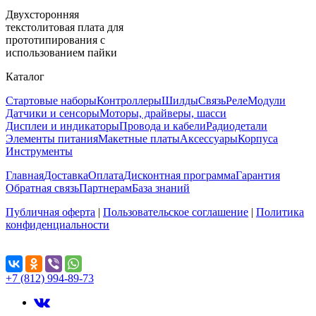
Двухсторонняя
текстолитовая плата для
прототипирования с
использованием пайки
Каталог
Стартовые наборы
Контроллеры
Шилды
Связь
Реле
Модули
Датчики и сенсоры
Моторы, драйверы, шасси
Дисплеи и индикаторы
Провода и кабели
Радиодетали
Элементы питания
Макетные платы
Аксессуары
Корпуса
Инструменты
Главная
Доставка
Оплата
Дисконтная программа
Гарантия
Обратная связь
Партнерам
База знаний
Публичная оферта
|
Пользовательское соглашение
|
Политика
конфиденциальности
Поделиться...
+7 (812) 994-89-73