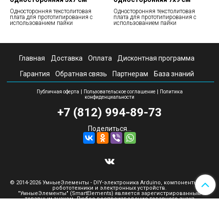
Односторонняя текстолитовая
Односторонняя текстолитовая
плата для прототипирования с
плата для прототипирования с
использованием пайки
использованием пайки
Главная
Доставка
Оплата
Дисконтная программа
Гарантия
Обратная связь
Партнерам
База знаний
|
|
Публичная оферта
Пользовательское соглашение
Политика
конфиденциальности
+7 (812) 994-89-73
Поделиться...
© 2014-2026 УмныеЭлементы - DIY-электроника Arduino, компоненты для
робототехники и электронных устройств.
"УмныеЭлементы" (SmartElements) является зарегистрированным
товарным знаком. Любое воспроизведение товарного знака
допускается только с согласия правообладателя.