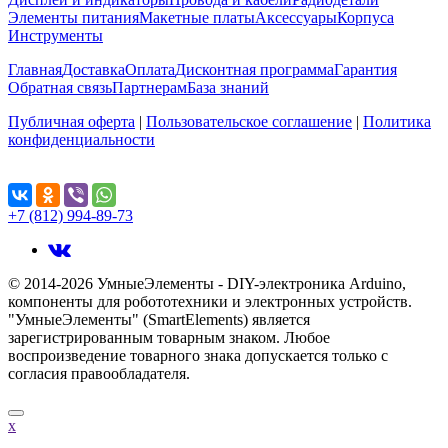
Элементы питания
Макетные платы
Аксессуары
Корпуса
Инструменты
Главная
Доставка
Оплата
Дисконтная программа
Гарантия
Обратная связь
Партнерам
База знаний
Публичная оферта
|
Пользовательское соглашение
|
Политика
конфиденциальности
Поделиться...
+7 (812) 994-89-73
© 2014-2026 УмныеЭлементы - DIY-электроника Arduino,
компоненты для робототехники и электронных устройств.
"УмныеЭлементы" (SmartElements) является
зарегистрированным товарным знаком. Любое
воспроизведение товарного знака допускается только с
согласия правообладателя.
x