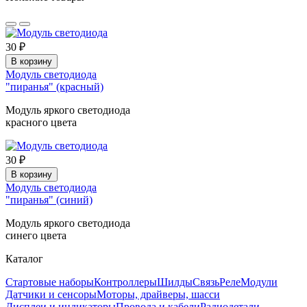
30 ₽
В корзину
Модуль светодиода
"пиранья" (красный)
Модуль яркого светодиода
красного цвета
30 ₽
В корзину
Модуль светодиода
"пиранья" (синий)
Модуль яркого светодиода
синего цвета
Каталог
Стартовые наборы
Контроллеры
Шилды
Связь
Реле
Модули
Датчики и сенсоры
Моторы, драйверы, шасси
Дисплеи и индикаторы
Провода и кабели
Радиодетали