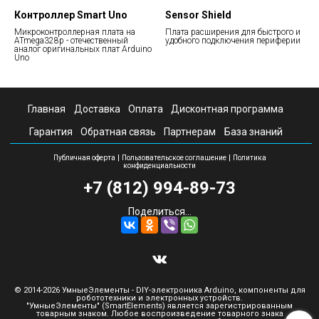
Контроллер Smart Uno
Sensor Shield
Микроконтроллерная плата на
Плата расширения для быстрого и
ATmega328p - отечественный
удобного подключения периферии
аналог оригинальных плат Arduino
Uno
Главная
Доставка
Оплата
Дисконтная программа
Гарантия
Обратная связь
Партнерам
База знаний
|
|
Публичная оферта
Пользовательское соглашение
Политика
конфиденциальности
+7 (812) 994-89-73
Поделиться...
© 2014-2026 УмныеЭлементы - DIY-электроника Arduino, компоненты для
робототехники и электронных устройств.
"УмныеЭлементы" (SmartElements) является зарегистрированным
товарным знаком. Любое воспроизведение товарного знака