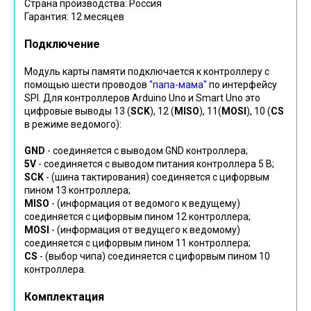
Страна производства: Россия
Гарантия: 12 месяцев
Подключение
Модуль карты памяти подключается к контроллеру с
помощью шести проводов
"папа-мама"
по интерфейсу
SPI. Для контроллеров Arduino Uno и Smart Uno это
цифровые выводы 13 (
SCK
), 12 (
MISO
), 11(
MOSI
), 10 (
CS
в режиме ведомого):
GND
- соединяется с выводом GND контроллера;
5V
- соединяется с выводом питания контроллера 5 В;
SCK
- (шина тактирования) соединяется с цифорвым
пином 13 контроллера;
MISO
- (информация от ведомого к ведущему)
соединяется с цифорвым пином 12 контроллера;
MOSI
- (информация от ведущего к ведомому)
соединяется с цифорвым пином 11 контроллера;
CS
- (выбор чипа) соединяется с цифорвым пином 10
контроллера.
Комплектация