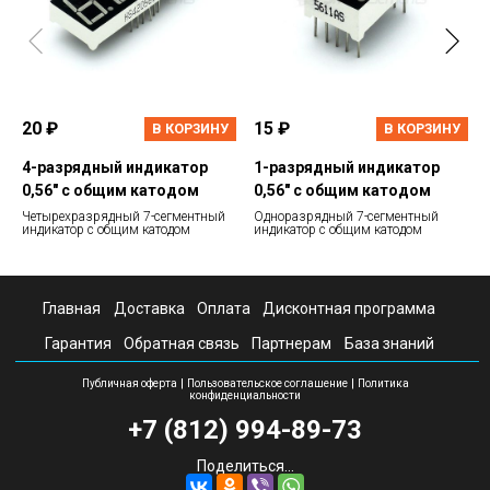
20 ₽
15 ₽
В КОРЗИНУ
В КОРЗИНУ
4-разрядный индикатор
1-разрядный индикатор
0,56" с общим катодом
0,56" с общим катодом
Четырехразрядный 7-сегментный
Одноразрядный 7-сегментный
индикатор с общим катодом
индикатор с общим катодом
Главная
Доставка
Оплата
Дисконтная программа
Гарантия
Обратная связь
Партнерам
База знаний
|
|
Публичная оферта
Пользовательское соглашение
Политика
конфиденциальности
+7 (812) 994-89-73
Поделиться...