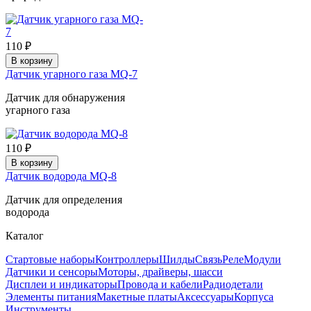
110 ₽
В корзину
Датчик угарного газа MQ-7
Датчик для обнаружения
угарного газа
110 ₽
В корзину
Датчик водорода MQ-8
Датчик для определения
водорода
Каталог
Стартовые наборы
Контроллеры
Шилды
Связь
Реле
Модули
Датчики и сенсоры
Моторы, драйверы, шасси
Дисплеи и индикаторы
Провода и кабели
Радиодетали
Элементы питания
Макетные платы
Аксессуары
Корпуса
Инструменты