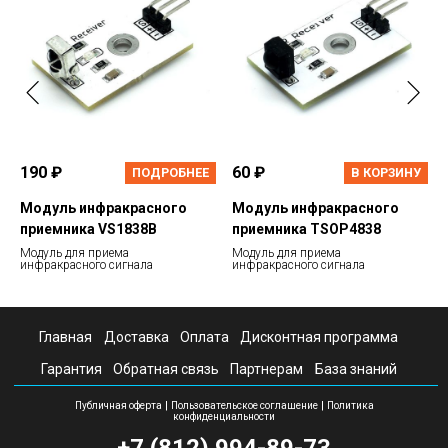
190 ₽
60 ₽
ПОДРОБНЕЕ
В КОРЗИНУ
Модуль инфракрасного
Модуль инфракрасного
приемника VS1838B
приемника TSOP4838
Модуль для приема
Модуль для приема
инфракрасного сигнала
инфракрасного сигнала
Главная
Доставка
Оплата
Дисконтная программа
Гарантия
Обратная связь
Партнерам
База знаний
|
|
Публичная оферта
Пользовательское соглашение
Политика
конфиденциальности
+7 (812) 994-89-73