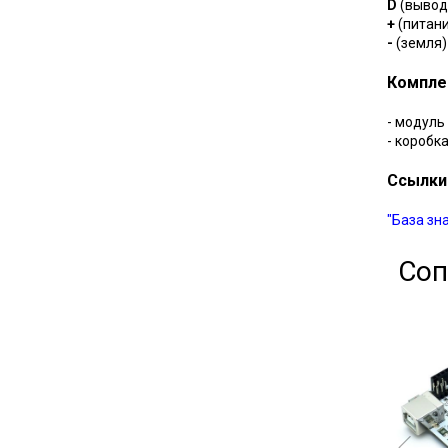
D
(вывод
+
(питани
-
(земля)
Компле
- модуль
- коробк
Ссылки
"База зн
Соп