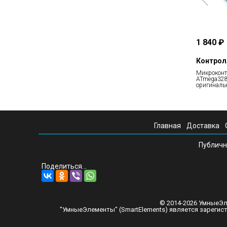
1 840 ₽
Контрол
Микроконт
ATmega328p
оригиналь
Главная
Доставка
Публичн
Поделиться...
© 2014-2026 УмныеЭл
"УмныеЭлементы" (SmartElements) является зареги