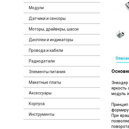
Модули
Датчики и сенсоры
Моторы, драйверы, шасси
Дисплеи и индикаторы
Провода и кабели
Описа
Радиодетали
Основн
Элементы питания
Макетные платы
Энкодер
яркость 
Аксессуары
модуль э
Корпуса
Принцип
формируе
Инструменты
При вра
позволя
поворота