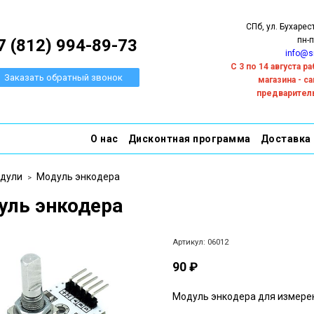
СПб, ул. Бухарес
пн-п
7 (812) 994-89-73
info@s
С 3 по 14 августа 
Заказать обратный звонок
магазина - с
предварител
О нас
Дисконтная программа
Доставка
дули
Модуль энкодера
уль энкодера
Артикул:
06012
90 ₽
Модуль энкодера для измерен