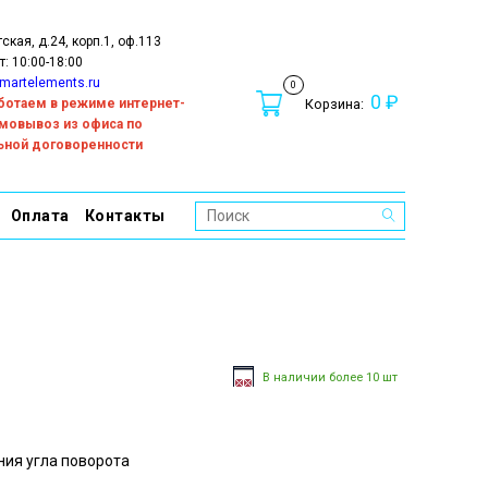
тская, д.24, корп.1, оф.113
т: 10:00-18:00
martelements.ru
0
0 ₽
работаем в режиме интернет-
Корзина:
амовывоз из офиса по
ьной договоренности
Оплата
Контакты
В наличии более 10 шт
ия угла поворота