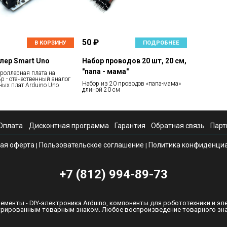
50 ₽
В КОРЗИНУ
ПОДРОБНЕЕ
лер Smart Uno
Набор проводов 20 шт, 20 см,
"папа - мама"
роллерная плата на
 - отечественный аналог
Набор из 20 проводов «папа-мама»
ных плат Arduino Uno
длиной 20 см
Оплата
Дисконтная программа
Гарантия
Обратная связь
Парт
ая оферта
Пользовательское соглашение
Политика конфиденци
|
|
+7 (812) 994-89-73
ементы - DIY-электроника Arduino, компоненты для робототехники и эл
стрированным товарным знаком. Любое воспроизведение товарного знак