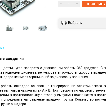
В КОРЗИНУ
Выбрать
ние
ые сведения
 - датчик угла поворота с диапазоном работы 360 градусов. С
светодиодов, дисплеев, регулировать громкость, скорость вращени
нкодера не имеет ограничений по диапазону вращения.
 работы энкодера основан на генерировании электрического с
т импульсы на контактах А и В. При повороте по часовой стрелке
щении в противоположную сторону импульсы появляются в прот
ет определять направление вращения ручки. Количество импуль
 ручки энкодера.