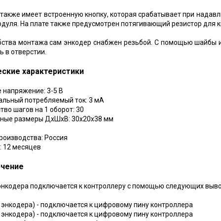
также имеет встроенную кнопку, которая срабатывает при надавл
дуля. На плате также предусмотрен потягивающий резистор для к
ства монтажа сам энкодер снабжен резьбой. С помощью шайбы и
ь в отверстии.
еские характеристики
е напряжение: 3-5 В
альный потребляемый ток: 3 мА
ство шагов на 1 оборот: 30
тные размеры ДхШхВ: 30х20х38 мм
роизводства: Россия
: 12 месяцев
чение
нкодера подключается к контроллеру с помощью следующих выво
энкодера) - подключается к цифровому пину контроллера
энкодера) - подключается к цифровому пину контроллера