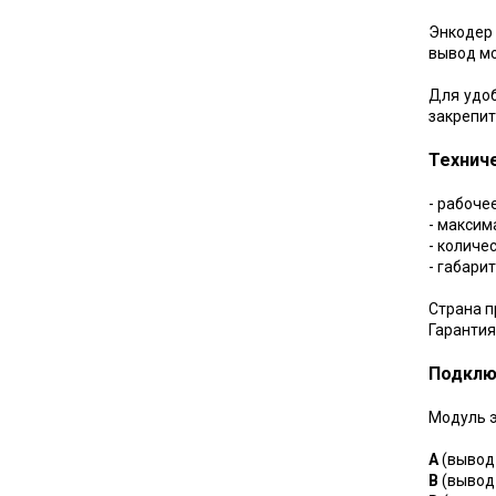
Энкодер 
вывод мо
Для удоб
закрепит
Технич
- рабоче
- максим
- количе
- габари
Страна п
Гарантия
Подклю
Модуль э
A
(вывод 
B
(вывод 