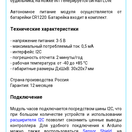
будильника, на ножке INT генерируется сигнал LOW.
Автономное питание модуля осуществляется от
батарейки CR1220. Батарейка входит в комплект.
Технические характеристики
- напряжение питания: 3-5 В
- максимальный потребляемый ток: 0,5 мА
- интерфейс: I2C
- погрешность отсчета: 2 минуты/год
- рабочая температура: от -40 до +85 °С
- габаритные размеры ДхШхВ: 30х20х7 мм
Страна производства: Россия
Гарантия: 12 месяцев
Подключение
Модуль часов подключается посредством шины I2C, что
при большом количестве устройств и использовании
расширителя I2C
позволит сэконмить ценные выводы
контроллера. Для удобного покдлючения к Arduino
можно также воспользоваться
Sensor Shield
, на