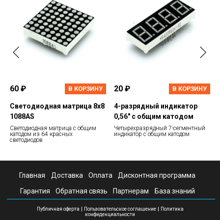
60 ₽
20 ₽
В КОРЗИНУ
В КОРЗИНУ
Светодиодная матрица 8х8
4-разрядный индикатор
1088AS
0,56" с общим катодом
Светодиодная матрица с общим
Четырехразрядный 7-сегментный
катодом из 64 красных
индикатор с общим катодом
светодиодов
Главная
Доставка
Оплата
Дисконтная программа
Гарантия
Обратная связь
Партнерам
База знаний
|
|
Публичная оферта
Пользовательское соглашение
Политика
конфиденциальности