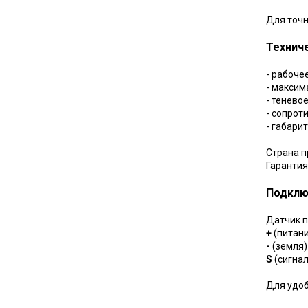
Для точн
Технич
- рабоче
- максим
- тенево
- сопрот
- габари
Страна п
Гарантия
Подклю
Датчик п
+
(питан
-
(земля)
S
(сигна
Для удо