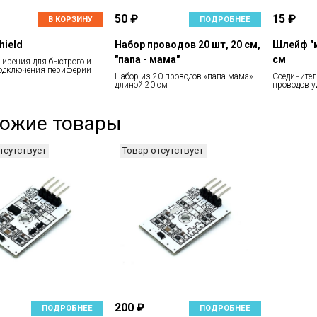
50 ₽
15 ₽
В КОРЗИНУ
ПОДРОБНЕЕ
hield
Набор проводов 20 шт, 20 см,
Шлейф "м
"папа - мама"
см
ширения для быстрого и
подключения периферии
Набор из 20 проводов «папа-мама»
Соединител
длиной 20 см
проводов 
ожие товары
тсутствует
Товар отсутствует
200 ₽
ПОДРОБНЕЕ
ПОДРОБНЕЕ