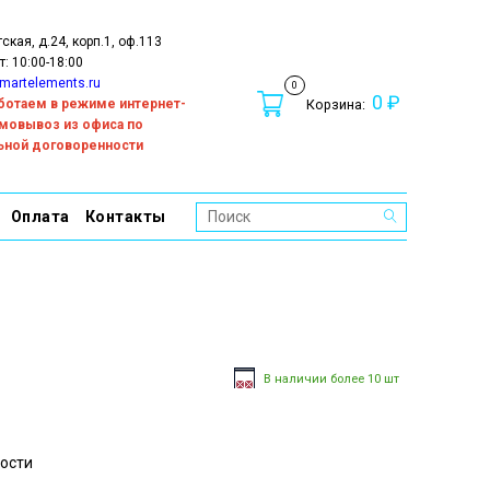
тская, д.24, корп.1, оф.113
т: 10:00-18:00
martelements.ru
0
0 ₽
работаем в режиме интернет-
Корзина:
амовывоз из офиса по
ьной договоренности
Оплата
Контакты
В наличии более 10 шт
ости