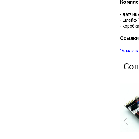
Компле
- датчик
- шлейф 
- коробк
Ссылки
"База зн
Соп