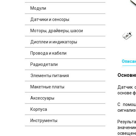
Модули
Датчики и сенсоры
Моторы, драйверы, шасси
Дисплеи и индикаторы
Провода и кабели
Описа
Радиодетали
Основн
Элементы питания
Макетные платы
Датчик 
основе ф
Аксессуары
С помощ
Корпуса
сигнализ
Инструменты
Результ
значению
освещенн