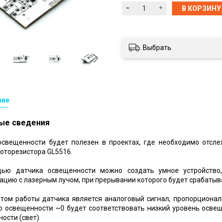
В КОРЗИНУ
Выбрать
ние
ые сведения
освещенности будет полезен в проектах, где необходимо отсл
оторезистора GL5516.
ью датчика освещенности можно создать умное устройство,
ацию с лазерным лучом, при прерывании которого будет срабатыват
атом работы датчика является аналоговый сигнал, пропорциона
 освещенности ~0 будет соответствовать низкий уровень освеще
ости (свет).