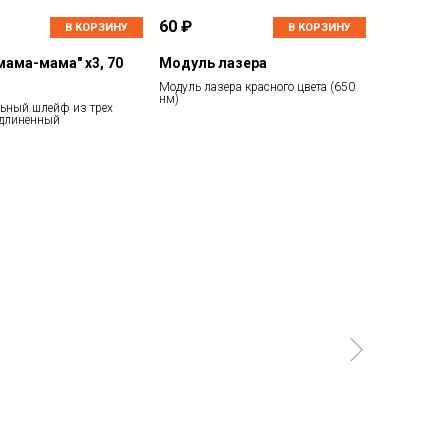
60 ₽
В КОРЗИНУ
В КОРЗИНУ
ама-мама" х3, 70
Модуль лазера
Модуль лазера красного цвета (650
нм)
ьный шлейф из трех
удлиненный