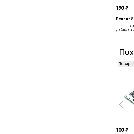
190 ₽
Sensor S
Плата рас
удобного 
Пох
Товар о
100 ₽