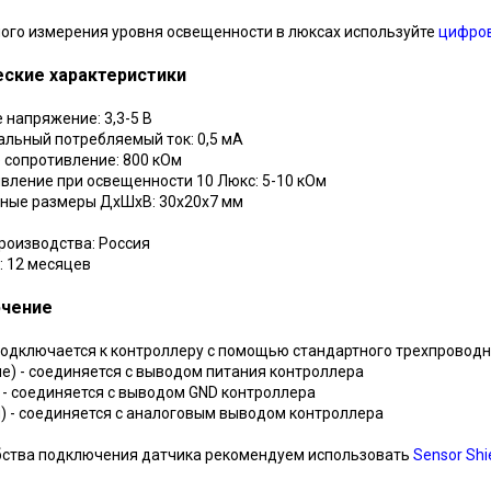
ого измерения уровня освещенности в люксах используйте
цифров
еские характеристики
е напряжение: 3,3-5 В
альный потребляемый ток: 0,5 мА
е сопротивление: 800 кОм
ивление при освещенности 10 Люкс: 5-10 кОм
тные размеры ДхШхВ: 30х20х7 мм
роизводства: Россия
: 12 месяцев
чение
одключается к контроллеру с помощью стандартного трехпроводн
ие) - соединяется с выводом питания контроллера
 - соединяется с выводом GND контроллера
л) - соединяется с аналоговым выводом контроллера
бства подключения датчика рекомендуем использовать
Sensor Shi