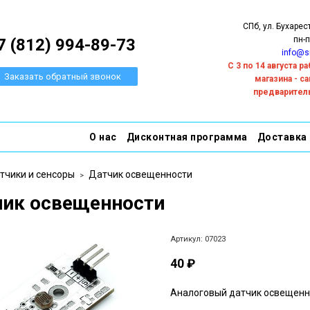
СПб, ул. Бухарес
пн-п
7 (812) 994-89-73
info@s
С 3 по 14 августа 
Заказать обратный звонок
магазина - с
предварител
О нас
Дисконтная программа
Доставка
тчики и сенсоры
Датчик освещенности
чик освещенности
Артикул:
07023
40 ₽
Аналоговый датчик освещенн