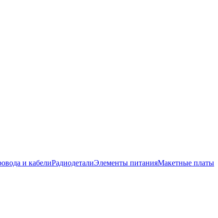
овода и кабели
Радиодетали
Элементы питания
Макетные платы