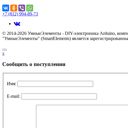
Поделиться...
+7 (812) 994-89-73
© 2014-2026 УмныеЭлементы - DIY-электроника Arduino, комп
"УмныеЭлементы" (SmartElements) является зарегистрированным
x
Cообщить о поступлении
Имя:
E-mail: