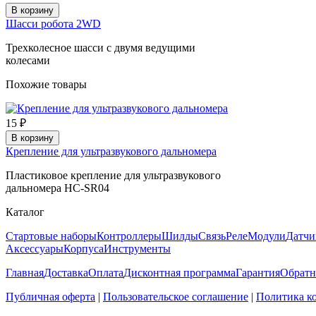
В корзину
Шасси робота 2WD
Трехколесное шасси с двумя ведущими
колесами
Похожие товары
15 ₽
В корзину
Крепление для ультразвукового дальномера
Пластиковое крепление для ультразвукового
дальномера HC-SR04
Каталог
Стартовые наборы
Контроллеры
Шилды
Связь
Реле
Модули
Датчи
Аксессуары
Корпуса
Инструменты
Главная
Доставка
Оплата
Дисконтная программа
Гарантия
Обратн
Публичная оферта
|
Пользовательское соглашение
|
Политика к