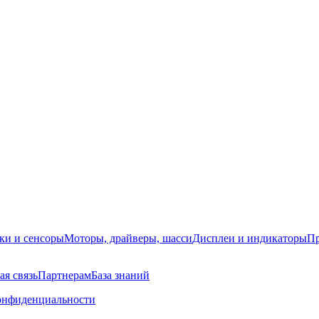
ки и сенсоры
Моторы, драйверы, шасси
Дисплеи и индикаторы
Пр
ая связь
Партнерам
База знаний
онфиденциальности