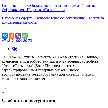
Главная
Доставка
Оплата
Дисконтная программа
Гарантия
Обратная связь
Партнерам
База знаний
Публичная оферта
|
Пользовательское соглашение
|
Политика
конфиденциальности
Поделиться...
+7 (812) 994-89-73
© 2014-2026 УмныеЭлементы - DIY-электроника Arduino,
компоненты для робототехники и электронных устройств.
"УмныеЭлементы" (SmartElements) является
зарегистрированным товарным знаком. Любое
воспроизведение товарного знака допускается только с
согласия правообладателя.
x
Cообщить о поступлении