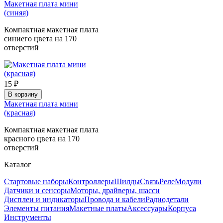
Макетная плата мини
(синяя)
Компактная макетная плата
синиего цвета на 170
отверстий
15 ₽
В корзину
Макетная плата мини
(красная)
Компактная макетная плата
красного цвета на 170
отверстий
Каталог
Стартовые наборы
Контроллеры
Шилды
Связь
Реле
Модули
Датчики и сенсоры
Моторы, драйверы, шасси
Дисплеи и индикаторы
Провода и кабели
Радиодетали
Элементы питания
Макетные платы
Аксессуары
Корпуса
Инструменты