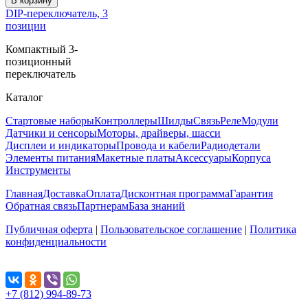
В корзину
DIP-переключатель, 3
позиции
Компактный 3-
позиционный
переключатель
Каталог
Стартовые наборы
Контроллеры
Шилды
Связь
Реле
Модули
Датчики и сенсоры
Моторы, драйверы, шасси
Дисплеи и индикаторы
Провода и кабели
Радиодетали
Элементы питания
Макетные платы
Аксессуары
Корпуса
Инструменты
Главная
Доставка
Оплата
Дисконтная программа
Гарантия
Обратная связь
Партнерам
База знаний
Публичная оферта
|
Пользовательское соглашение
|
Политика
конфиденциальности
Поделиться...
+7 (812) 994-89-73