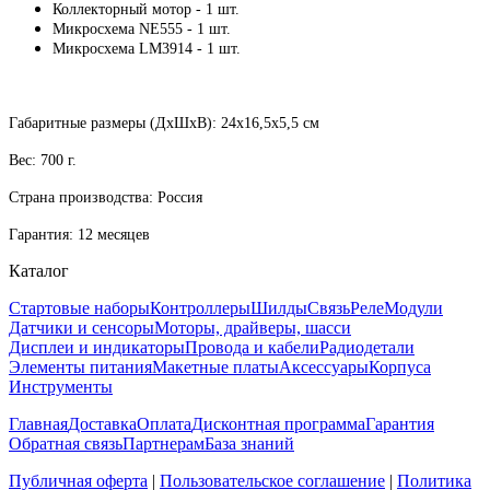
Коллекторный мотор - 1 шт.
Микросхема NE555 - 1 шт.
Микросхема LM3914 - 1 шт.
Габаритные размеры (ДхШхВ): 24х16,5х5,5 см
Вес: 700 г.
Страна производства: Россия
Гарантия: 12 месяцев
Каталог
Стартовые наборы
Контроллеры
Шилды
Связь
Реле
Модули
Датчики и сенсоры
Моторы, драйверы, шасси
Дисплеи и индикаторы
Провода и кабели
Радиодетали
Элементы питания
Макетные платы
Аксессуары
Корпуса
Инструменты
Главная
Доставка
Оплата
Дисконтная программа
Гарантия
Обратная связь
Партнерам
База знаний
Публичная оферта
|
Пользовательское соглашение
|
Политика