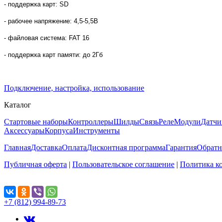
- поддержка карт: SD
- рабочее напряжение: 4,5-5,5В
- файловая система: FAT 16
- поддержка карт памяти: до 2Гб
Подключение, настройка, использование
Каталог
Стартовые наборы
Контроллеры
Шилды
Связь
Реле
Модули
Датчи
Аксессуары
Корпуса
Инструменты
Главная
Доставка
Оплата
Дисконтная программа
Гарантия
Обратн
Публичная оферта
|
Пользовательское соглашение
|
Политика к
Поделиться...
+7 (812) 994-89-73