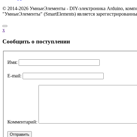
© 2014-2026 УмныеЭлементы - DIY-электроника Arduino, комп
"УмныеЭлементы" (SmartElements) является зарегистрированным
x
Cообщить о поступлении
Имя:
E-mail:
Комментарий: