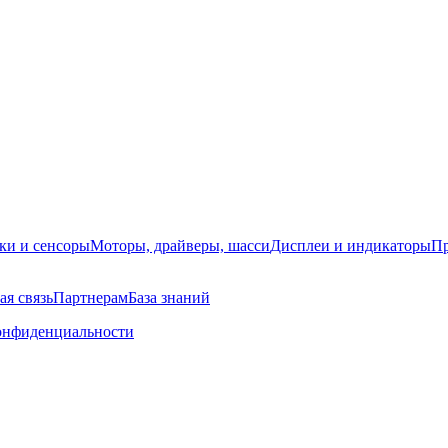
ки и сенсоры
Моторы, драйверы, шасси
Дисплеи и индикаторы
Пр
ая связь
Партнерам
База знаний
онфиденциальности