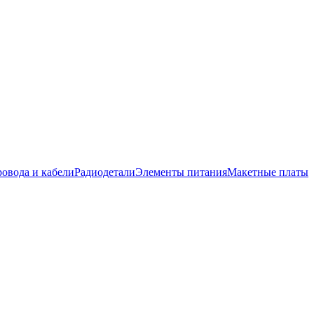
овода и кабели
Радиодетали
Элементы питания
Макетные платы