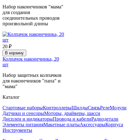
Набор наконечников "мама"
для создания
соединительных проводов
произвольной длины
20 ₽
В корзину
Колпачок наконечника, 20
шт
Набор защитных колпачков
для наконечников "папа" и
"мама"
Каталог
Стартовые наборы
Контроллеры
Шилды
Связь
Реле
Модули
Датчики и сенсоры
Моторы, драйверы, шасси
Дисплеи и индикаторы
Провода и кабели
Радиодетали
Элементы питания
Макетные платы
Аксессуары
Корпуса
Инструменты