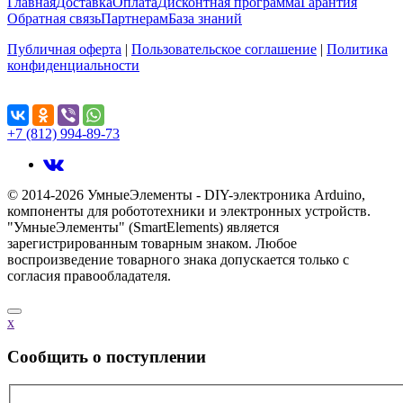
Главная
Доставка
Оплата
Дисконтная программа
Гарантия
Обратная связь
Партнерам
База знаний
Публичная оферта
|
Пользовательское соглашение
|
Политика
конфиденциальности
Поделиться...
+7 (812) 994-89-73
© 2014-2026 УмныеЭлементы - DIY-электроника Arduino,
компоненты для робототехники и электронных устройств.
"УмныеЭлементы" (SmartElements) является
зарегистрированным товарным знаком. Любое
воспроизведение товарного знака допускается только с
согласия правообладателя.
x
Cообщить о поступлении