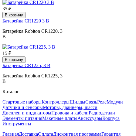
35 ₽
В корзину
Батарейка CR1220 3 В
Батарейка Robiton CR1220, 3
В
15 ₽
В корзину
Батарейка CR1225, 3 В
Батарейка Robiton CR1225, 3
В
Каталог
Стартовые наборы
Контроллеры
Шилды
Связь
Реле
Модули
Датчики и сенсоры
Моторы, драйверы, шасси
Дисплеи и индикаторы
Провода и кабели
Радиодетали
Элементы питания
Макетные платы
Аксессуары
Корпуса
Инструменты
Главная
Доставка
Оплата
Дисконтная программа
Гарантия