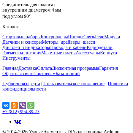
Соединитель для шланга с
внутренним диаметром 4 мм
под углом 90⁰
Каталог
Стартовые наборы
Контроллеры
Шилды
Связь
Реле
Модули
Датчики и сенсоры
Моторы, драйверы, шасси
Дисплеи и индикаторы
Провода и кабели
Радиодетали
Элементы питания
Макетные платы
Аксессуары
Корпуса
Инструменты
Главная
Доставка
Оплата
Дисконтная программа
Гарантия
Обратная связь
Партнерам
База знаний
Публичная оферта
|
Пользовательское соглашение
|
Политика
конфиденциальности
Поделиться...
+7 (812) 994-89-73
© 2014-2026 УмныеЭлементы - DIY-электроника Arduino,