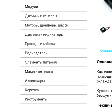
Модули
Датчики и сенсоры
Моторы, драйверы, шасси
Дисплеи и индикаторы
Провода и кабели
Описа
Радиодетали
Основн
Элементы питания
Макетные платы
Как изве
приводит
Аксессуары
охлажден
Корпуса
Кулер ис
бесшумно
Инструменты
Технич