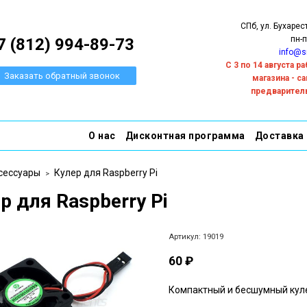
СПб, ул. Бухарес
пн-п
7 (812) 994-89-73
info@s
С 3 по 14 августа 
Заказать обратный звонок
магазина - с
предварител
О нас
Дисконтная программа
Доставка
сессуары
Кулер для Raspberry Pi
р для Raspberry Pi
Артикул:
19019
60 ₽
Компактный и бесшумный куле