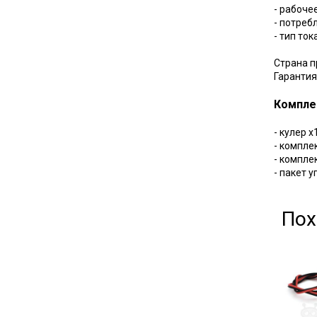
- рабоче
- потреб
- тип то
Страна п
Гарантия
Компле
- кулер х
- компле
- комплек
- пакет 
Пох