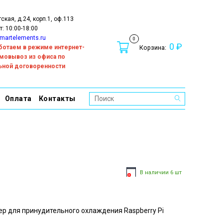
тская, д.24, корп.1, оф.113
т: 10:00-18:00
martelements.ru
0
0 ₽
работаем в режиме интернет-
Корзина:
амовывоз из офиса по
ьной договоренности
Оплата
Контакты
В наличии 6 шт
р для принудительного охлаждения Raspberry Pi