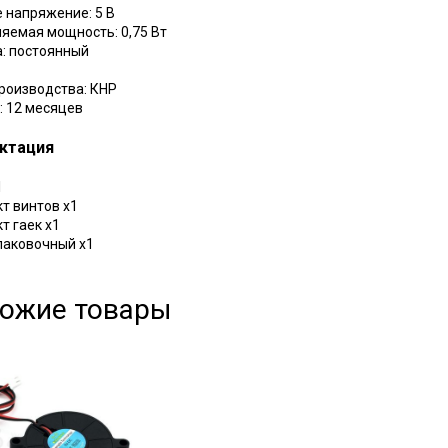
е напряжение: 5 В
ляемая мощность: 0,75 Вт
ка: постоянный
роизводства: КНР
: 12 месяцев
ктация
1
кт винтов х1
т гаек х1
упаковочный х1
ожие товары