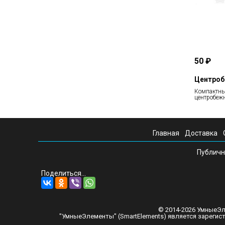
50 ₽
Центроб
Компактн
центробеж
Главная
Доставка
Публичн
Поделиться...
© 2014-2026 УмныеЭл
"УмныеЭлементы" (SmartElements) является зареги