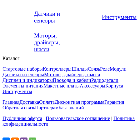
Датчики и
Инструменты
сенсоры
Моторы,
драйверы,
шасси
Каталог
Стартовые наборы
Контроллеры
Шилды
Связь
Реле
Модули
Датчики и сенсоры
Моторы, драйверы, шасси
Дисплеи и индикаторы
Провода и кабели
Радиодетали
Элементы питания
Макетные платы
Аксессуары
Корпуса
Инструменты
Главная
Доставка
Оплата
Дисконтная программа
Гарантия
Обратная связь
Партнерам
База знаний
Публичная оферта
|
Пользовательское соглашение
|
Политика
конфиденциальности
Поделиться...